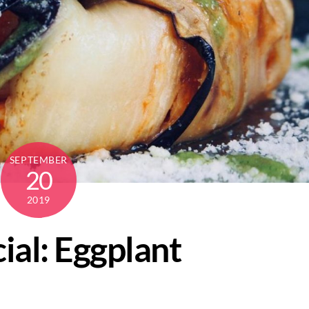
SEPTEMBER
20
2019
al: Eggplant