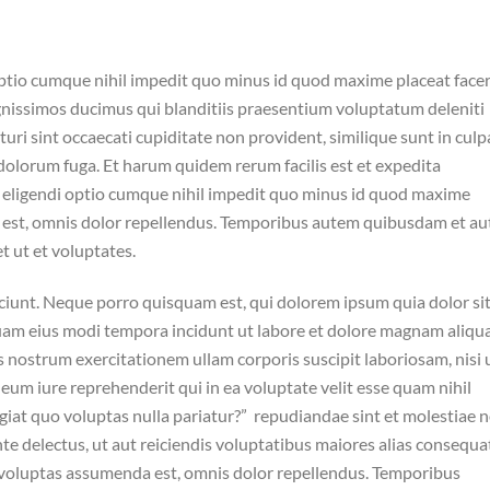
optio cumque nihil impedit quo minus id quod maxime placeat face
gnissimos ducimus qui blanditiis praesentium voluptatum deleniti
uri sint occaecati cupiditate non provident, similique sunt in culp
t dolorum fuga. Et harum quidem rerum facilis est et expedita
t eligendi optio cumque nihil impedit quo minus id quod maxime
 est, omnis dolor repellendus. Temporibus autem quibusdam et au
t ut et voluptates.
ciunt. Neque porro quisquam est, qui dolorem ipsum quia dolor si
mquam eius modi tempora incidunt ut labore et dolore magnam aliq
nostrum exercitationem ullam corporis suscipit laboriosam, nisi 
um iure reprehenderit qui in ea voluptate velit esse quam nihil
giat quo voluptas nulla pariatur?” repudiandae sint et molestiae 
te delectus, ut aut reiciendis voluptatibus maiores alias consequa
s voluptas assumenda est, omnis dolor repellendus. Temporibus