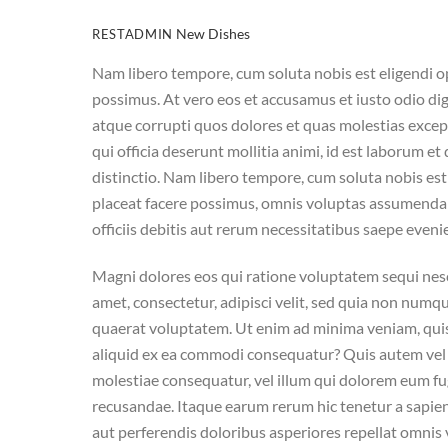
New Dishes
RESTADMIN
Nam libero tempore, cum soluta nobis est eligendi 
possimus. At vero eos et accusamus et iusto odio di
atque corrupti quos dolores et quas molestias except
qui officia deserunt mollitia animi, id est laborum e
distinctio. Nam libero tempore, cum soluta nobis es
placeat facere possimus, omnis voluptas assumenda
officiis debitis aut rerum necessitatibus saepe evenie
Magni dolores eos qui ratione voluptatem sequi nes
amet, consectetur, adipisci velit, sed quia non nu
quaerat voluptatem. Ut enim ad minima veniam, quis 
aliquid ex ea commodi consequatur? Quis autem vel e
molestiae consequatur, vel illum qui dolorem eum fu
recusandae. Itaque earum rerum hic tenetur a sapien
aut perferendis doloribus asperiores repellat omni