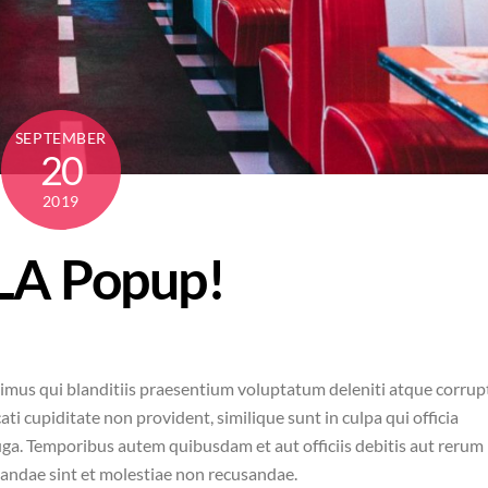
SEPTEMBER
20
2019
 LA Popup!
imus qui blanditiis praesentium voluptatum deleniti atque corrup
ti cupiditate non provident, similique sunt in culpa qui officia
uga. Temporibus autem quibusdam et aut officiis debitis aut rerum
iandae sint et molestiae non recusandae.