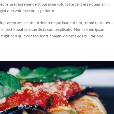
um iure reprehenderit qui in ea voluptate velit esse quam nihil
iat quo voluptas nulla pariatur.
t voluptatem accusantium doloremque laudantium, totam rem aperia
 architecto beatae vitae dicta sunt explicabo. Nemo enim ipsam
t fugit, sed quia consequuntur magni dolores eos qui ratione