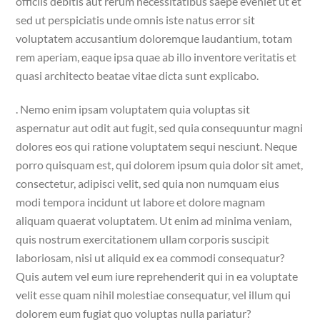
officiis debitis aut rerum necessitatibus saepe eveniet ut et
sed ut perspiciatis unde omnis iste natus error sit
voluptatem accusantium doloremque laudantium, totam
rem aperiam, eaque ipsa quae ab illo inventore veritatis et
quasi architecto beatae vitae dicta sunt explicabo.
. Nemo enim ipsam voluptatem quia voluptas sit
aspernatur aut odit aut fugit, sed quia consequuntur magni
dolores eos qui ratione voluptatem sequi nesciunt. Neque
porro quisquam est, qui dolorem ipsum quia dolor sit amet,
consectetur, adipisci velit, sed quia non numquam eius
modi tempora incidunt ut labore et dolore magnam
aliquam quaerat voluptatem. Ut enim ad minima veniam,
quis nostrum exercitationem ullam corporis suscipit
laboriosam, nisi ut aliquid ex ea commodi consequatur?
Quis autem vel eum iure reprehenderit qui in ea voluptate
velit esse quam nihil molestiae consequatur, vel illum qui
dolorem eum fugiat quo voluptas nulla pariatur?