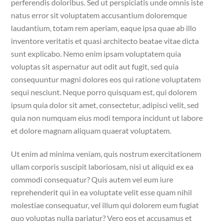
perferendis doloribus. Sed ut perspiciatis unde omnis iste
natus error sit voluptatem accusantium doloremque
laudantium, totam rem aperiam, eaque ipsa quae ab illo
inventore veritatis et quasi architecto beatae vitae dicta
sunt explicabo. Nemo enim ipsam voluptatem quia
voluptas sit aspernatur aut odit aut fugit, sed quia
consequuntur magni dolores eos qui ratione voluptatem
sequi nesciunt. Neque porro quisquam est, qui dolorem
ipsum quia dolor sit amet, consectetur, adipisci velit, sed
quia non numquam eius modi tempora incidunt ut labore
et dolore magnam aliquam quaerat voluptatem.
Ut enim ad minima veniam, quis nostrum exercitationem
ullam corporis suscipit laboriosam, nisi ut aliquid ex ea
commodi consequatur? Quis autem vel eum iure
reprehenderit qui in ea voluptate velit esse quam nihil
molestiae consequatur, vel illum qui dolorem eum fugiat
quo voluptas nulla pariatur? Vero eos et accusamus et