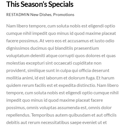
This Season’s Specials
New Dishes
,
Promotions
RESTADMIN
Nam libero tempore, cum soluta nobis est eligendi optio
cumque nihil impedit quo minus id quod maxime placeat
facere possimus. At vero eos et accusamus et iusto odio
dignissimos ducimus qui blanditiis praesentium
voluptatum deleniti atque corrupti quos dolores et quas
molestias excepturi sint occaecati cupiditate non
provident, similique sunt in culpa qui officia deserunt
mollitia animi, id est laborum et dolorum fuga. Et harum
quidem rerum facilis est et expedita distinctio. Nam libero
tempore, cum soluta nobis est eligendi optio cumque nihil
impedit quo minus id quod maxime placeat facere
possimus, omnis voluptas assumenda est, omnis dolor
repellendus. Temporibus autem quibusdam et aut officiis
debitis aut rerum necessitatibus saepe eveniet ut et