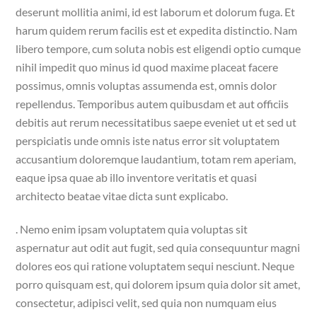
deserunt mollitia animi, id est laborum et dolorum fuga. Et
harum quidem rerum facilis est et expedita distinctio. Nam
libero tempore, cum soluta nobis est eligendi optio cumque
nihil impedit quo minus id quod maxime placeat facere
possimus, omnis voluptas assumenda est, omnis dolor
repellendus. Temporibus autem quibusdam et aut officiis
debitis aut rerum necessitatibus saepe eveniet ut et sed ut
perspiciatis unde omnis iste natus error sit voluptatem
accusantium doloremque laudantium, totam rem aperiam,
eaque ipsa quae ab illo inventore veritatis et quasi
architecto beatae vitae dicta sunt explicabo.
. Nemo enim ipsam voluptatem quia voluptas sit
aspernatur aut odit aut fugit, sed quia consequuntur magni
dolores eos qui ratione voluptatem sequi nesciunt. Neque
porro quisquam est, qui dolorem ipsum quia dolor sit amet,
consectetur, adipisci velit, sed quia non numquam eius