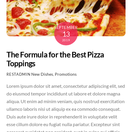
SEPTEMBER
13
2019
The Formula for the Best Pizza
Toppings
New Dishes
,
Promotions
RESTADMIN
Lorem ipsum dolor sit amet, consectetur adipiscing elit, sed
do eiusmod tempor incididunt ut labore et dolore magna
aliqua. Ut enim ad minim veniam, quis nostrud exercitation
ullamco laboris nisi ut aliquip ex ea commodo consequat.
Duis aute irure dolor in reprehenderit in voluptate velit
esse cillum dolore eu fugiat nulla pariatur. Excepteur sint
occaecat cupidatat non proident, sunt in culpa qui officia