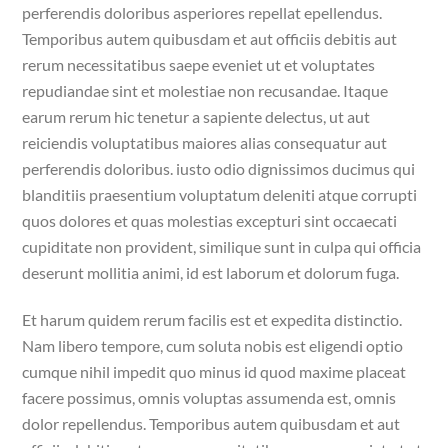
perferendis doloribus asperiores repellat epellendus.
Temporibus autem quibusdam et aut officiis debitis aut
rerum necessitatibus saepe eveniet ut et voluptates
repudiandae sint et molestiae non recusandae. Itaque
earum rerum hic tenetur a sapiente delectus, ut aut
reiciendis voluptatibus maiores alias consequatur aut
perferendis doloribus. iusto odio dignissimos ducimus qui
blanditiis praesentium voluptatum deleniti atque corrupti
quos dolores et quas molestias excepturi sint occaecati
cupiditate non provident, similique sunt in culpa qui officia
deserunt mollitia animi, id est laborum et dolorum fuga.
Et harum quidem rerum facilis est et expedita distinctio.
Nam libero tempore, cum soluta nobis est eligendi optio
cumque nihil impedit quo minus id quod maxime placeat
facere possimus, omnis voluptas assumenda est, omnis
dolor repellendus. Temporibus autem quibusdam et aut