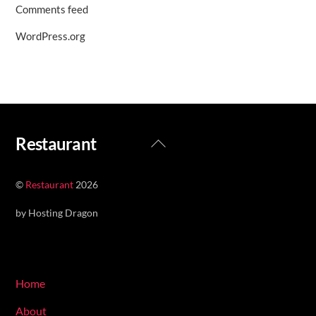
Comments feed
WordPress.org
Back
Restaurant
To
Top
©
Restaurant
2026
by Hosting Dragon
Navigate
Home
About