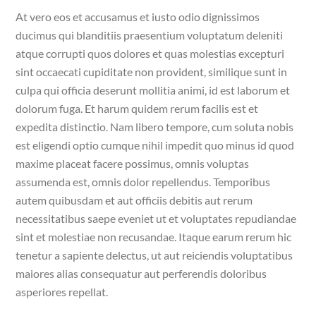
At vero eos et accusamus et iusto odio dignissimos
ducimus qui blanditiis praesentium voluptatum deleniti
atque corrupti quos dolores et quas molestias excepturi
sint occaecati cupiditate non provident, similique sunt in
culpa qui officia deserunt mollitia animi, id est laborum et
dolorum fuga. Et harum quidem rerum facilis est et
expedita distinctio. Nam libero tempore, cum soluta nobis
est eligendi optio cumque nihil impedit quo minus id quod
maxime placeat facere possimus, omnis voluptas
assumenda est, omnis dolor repellendus. Temporibus
autem quibusdam et aut officiis debitis aut rerum
necessitatibus saepe eveniet ut et voluptates repudiandae
sint et molestiae non recusandae. Itaque earum rerum hic
tenetur a sapiente delectus, ut aut reiciendis voluptatibus
maiores alias consequatur aut perferendis doloribus
asperiores repellat.