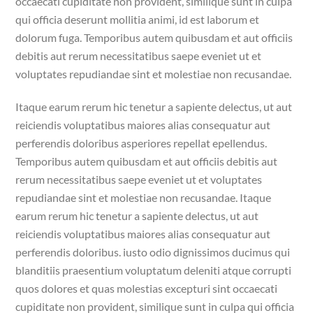
occaecati cupiditate non provident, similique sunt in culpa
qui officia deserunt mollitia animi, id est laborum et
dolorum fuga. Temporibus autem quibusdam et aut officiis
debitis aut rerum necessitatibus saepe eveniet ut et
voluptates repudiandae sint et molestiae non recusandae.
Itaque earum rerum hic tenetur a sapiente delectus, ut aut
reiciendis voluptatibus maiores alias consequatur aut
perferendis doloribus asperiores repellat epellendus.
Temporibus autem quibusdam et aut officiis debitis aut
rerum necessitatibus saepe eveniet ut et voluptates
repudiandae sint et molestiae non recusandae. Itaque
earum rerum hic tenetur a sapiente delectus, ut aut
reiciendis voluptatibus maiores alias consequatur aut
perferendis doloribus. iusto odio dignissimos ducimus qui
blanditiis praesentium voluptatum deleniti atque corrupti
quos dolores et quas molestias excepturi sint occaecati
cupiditate non provident, similique sunt in culpa qui officia