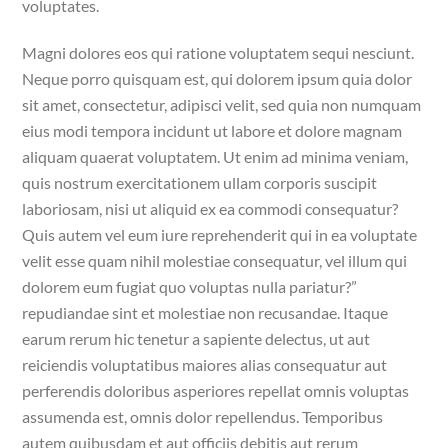
voluptates.
Magni dolores eos qui ratione voluptatem sequi nesciunt.
Neque porro quisquam est, qui dolorem ipsum quia dolor
sit amet, consectetur, adipisci velit, sed quia non numquam
eius modi tempora incidunt ut labore et dolore magnam
aliquam quaerat voluptatem. Ut enim ad minima veniam,
quis nostrum exercitationem ullam corporis suscipit
laboriosam, nisi ut aliquid ex ea commodi consequatur?
Quis autem vel eum iure reprehenderit qui in ea voluptate
velit esse quam nihil molestiae consequatur, vel illum qui
dolorem eum fugiat quo voluptas nulla pariatur?”
repudiandae sint et molestiae non recusandae. Itaque
earum rerum hic tenetur a sapiente delectus, ut aut
reiciendis voluptatibus maiores alias consequatur aut
perferendis doloribus asperiores repellat omnis voluptas
assumenda est, omnis dolor repellendus. Temporibus
autem quibusdam et aut officiis debitis aut rerum